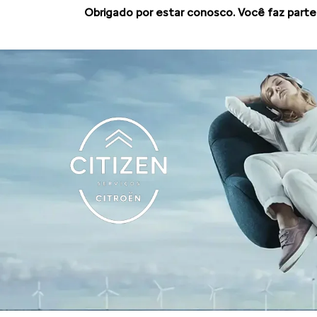
Você conhece os benefícios das vendas dir
são modalidades de venda que oferecem fa
compra para pessoas jurídicas, ou seja, pos
independente do tamanho da empresa.
Comprar por meio das vendas corporativas é
os veículos saem por um preço melhor do q
varejo para pessoas físicas.
Saiba mais