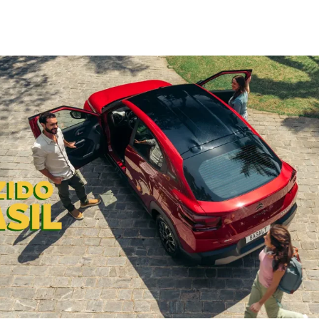
TIZEN
rograma feito para atender as suas
 encontra os melhores benefícios para
 fixo, reboque 24 horas, consórcio, pós-
a