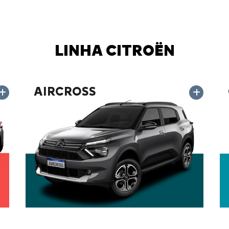
AS SOBRE
 histórico: 1 milhão de
ssa fábrica em Porto Real
novação e conforto
 fabricados. Todos
mília brasileira.
atina, gerando mais de
turo com programas de
dessa história.