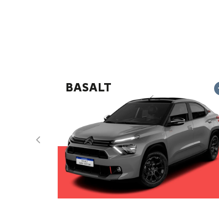
1 MILHÃO DE HISTÓRI
RODAS
Em maio de 2025, a Citroën celebra um marco
carros produzidos no Brasil! Desde 2001, no
(RJ) é o coração da nossa operação, onde i
ganham vida.
Em todos esses anos, foram vários modelos
pensados para atender às necessidades da fa
Produzimos para o Brasil e para a América L
1.800 empregos diretos e investindo no fu
formação técnica e responsabilidade social.
Obrigado por estar conosco. Você faz parte 