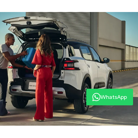
 é mais uma preocupação da Citröen sobre
 e da quilometragem, todo cliente têm
xclusivo que oferece reboque 24h por dia, 7
sos de pane ou colisão por até 3 anos.
WhatsApp