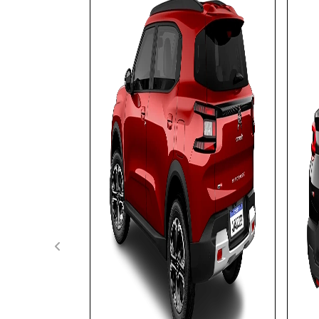
APROVEITE!
templates.template-01.components.carousel.tex
MOTORISTA DE APP
À VISTA POR R$ 73.458,00
Garanta o seu