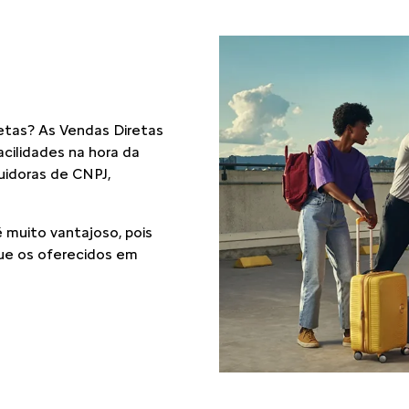
O Citroën Assistance XL
a sua segurança.
Independente do modelo
direito a este serviço e
dias por semana, para ca
Saiba mais