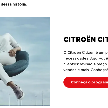
etas? As Vendas Diretas
cilidades na hora da
suidoras de CNPJ,
 muito vantajoso, pois
ue os oferecidos em
CITROËN AS