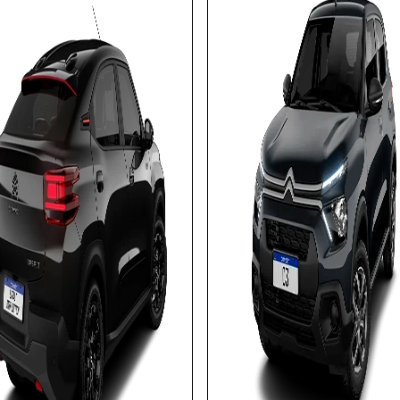
APROVEITE!
APROVEITE!
PESSOA FÍSICA
ts.control_prev
PME
De: R$ 112.590,00
De: R$ 129.890,00
R$ 97.690,00
R$ 116.901,00
Garanta o seu
Garanta o seu
Confira todas as ofertas