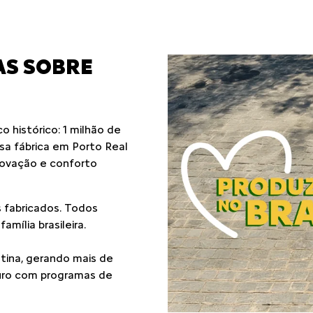
CITROËN CI
O Citroën Citizen é um p
necessidades. Aqui você
clientes: revisão a preço
vendas e mais. Conheça!
Conheça o program