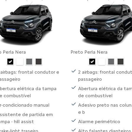
o Perla Nera
Preto Perla Nera
 airbags: frontal condutor e
2 airbags: frontal condu
assageiro
passageiro
bertura elétrica da tampa
Abertura elétrica da ta
e combustível
de combustível
r-condicionado manual
Adesivo preto nas colun
e b
ssistente de partida em
ampa - hill assist
Alarme perimétrico
rake-light traseiro
Alto falantes dianteiros,