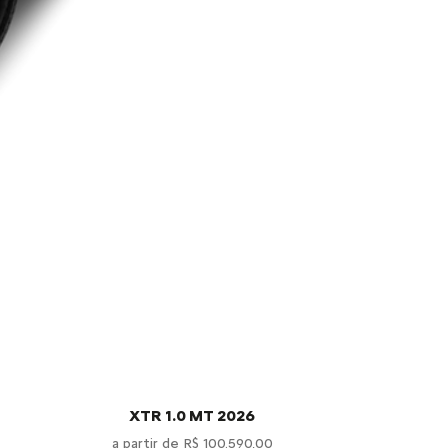
XTR 1.0 MT 2026
YOU! TUR
a partir de R$ 100.590,00
a partir 