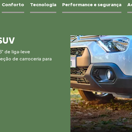
Conforto
Tecnologia
Performance e segurança
A
es na costura e painel com
 XTR foi pensado para quem
talhe.