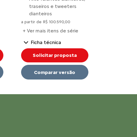
traseiros e tweeters
Alarme pe
dianteiros
a partir de R$ 1
a partir de R$ 100.590,00
+ Ver mais it
+ Ver mais itens de série
Ficha técnica
Ficha téc
Solicitar proposta
Solicita
Comparar versão
Compar