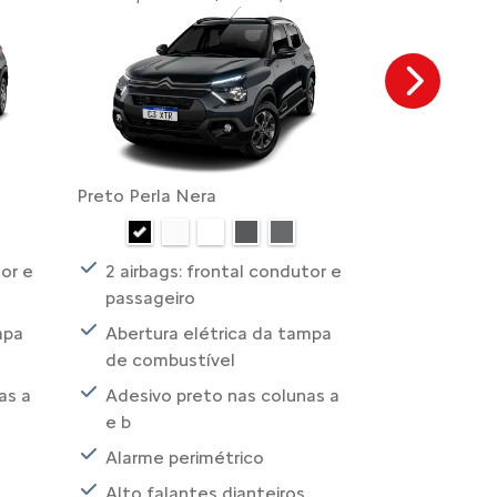
Next
Preto Perla Nera
Preto Perla 
tor e
2 airbags: frontal condutor e
2 airbags:
passageiro
passageir
mpa
Abertura elétrica da tampa
Abertura 
de combustível
de combus
as a
Adesivo preto nas colunas a
Adesivo d
e b
blue
Alarme perimétrico
Adesivo p
e b
Alto falantes dianteiros,