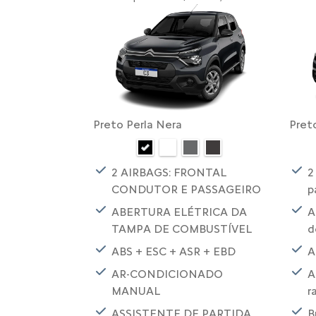
Preto Perla Nera
Pret
2 AIRBAGS: FRONTAL
2
CONDUTOR E PASSAGEIRO
p
ABERTURA ELÉTRICA DA
A
TAMPA DE COMBUSTÍVEL
d
ABS + ESC + ASR + EBD
A
AR-CONDICIONADO
A
MANUAL
r
ASSISTENTE DE PARTIDA
B