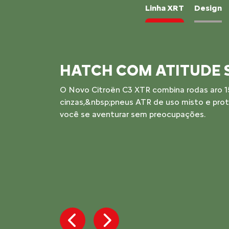
Linha XRT
Design
INTERIOR EXCLUSIVO
Acabamento escurecido, bancos com detalh
identidade visual própria: tudo no Novo C3
não abre mão de personalidade em cada de