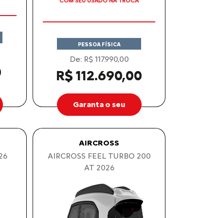
APROVEITE!
PESSOA FÍSICA
De: R$ 117.990,00
0
R$ 112.690,00
Garanta o seu
AIRCROSS
26
AIRCROSS FEEL TURBO 200
AT 2026