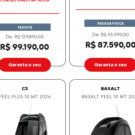
ALOR ANUNCIADO JÁ CONTEMPLA
AS ISENÇÕES DE IPI E ICMS
PESSOA FÍSICA
TAXISTA
De: R$ 93.590,00
De: R$ 129.890,00
R$ 87.590,0
R$ 99.190,00
Garanta o seu
Garanta o seu
C3
BASALT
FEEL PLUS 1.0 MT 2026
BASALT FEEL 1.0 MT 20