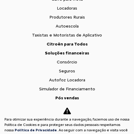
Carro para frota
Locadoras
Produtores Rurais
Autoescola
Taxistas e Motoristas de Aplicativo
Citroën para Todos
Soluções financeiras
Consórcio
Seguros
Autofoz Locadora
Simulador de Financiamento
Pós vendas
Citroën Citizen
Revisões
Para otimizar sua experiência durante a navegação, fazemos uso de nossa
Política de Cookies e para proteger seus dados pessoais respeitamos
Peças e acessórios
nossa
Política de Privacidade
. Ao seguir com a navegação e visita você