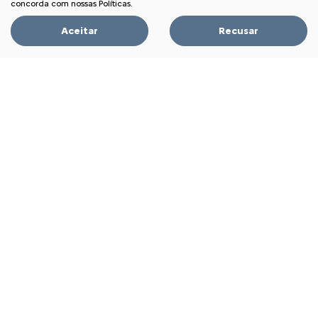
Citroën Assistance XL
concorda com nossas Políticas.
Recall
Aceitar
Recusar
Seminovos
Oportunidade Imperdível
Fale conosco
Sobre nós
Contato
Comfort Drive
Trabalhe conosco
Política de privacidade
XTR
Comparativo
Desacelere. Seu bem maior é a vida.
Desenvolvido pela DEALERSPACE ® Direitos Reservados.