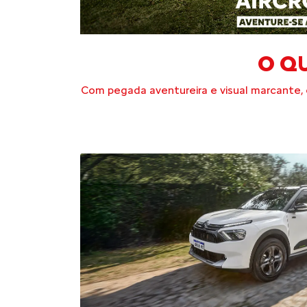
O QU
Com pegada aventureira e visual marcante, e