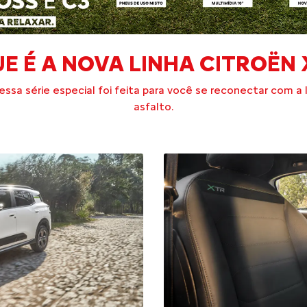
E É A NOVA LINHA CITROËN
ssa série especial foi feita para você se reconectar com a 
asfalto.