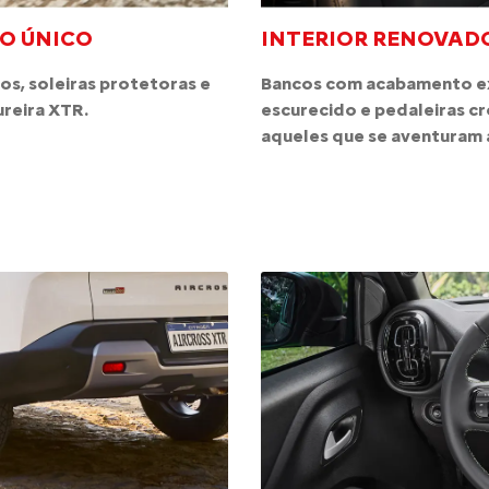
O ÚNICO
INTERIOR RENOVAD
os, soleiras protetoras e
Bancos com acabamento exc
ureira XTR.
escurecido e pedaleiras c
aqueles que se aventuram a