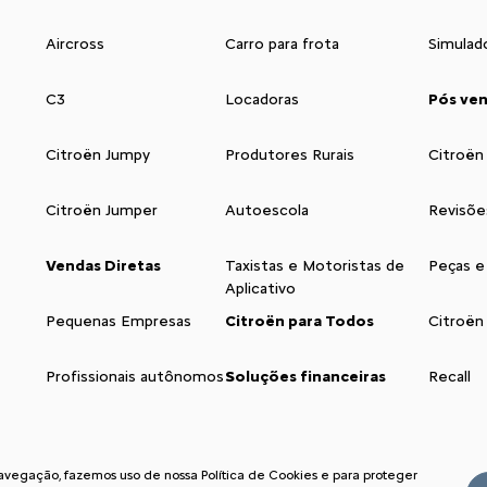
Aircross
Carro para frota
Simulad
C3
Locadoras
Pós ve
Citroën Jumpy
Produtores Rurais
Citroën
Citroën Jumper
Autoescola
Revisõe
Vendas Diretas
Taxistas e Motoristas de
Peças e
Aplicativo
Pequenas Empresas
Citroën para Todos
Citroën
Profissionais autônomos
Soluções financeiras
Recall
navegação, fazemos uso de nossa Política de Cookies e para proteger