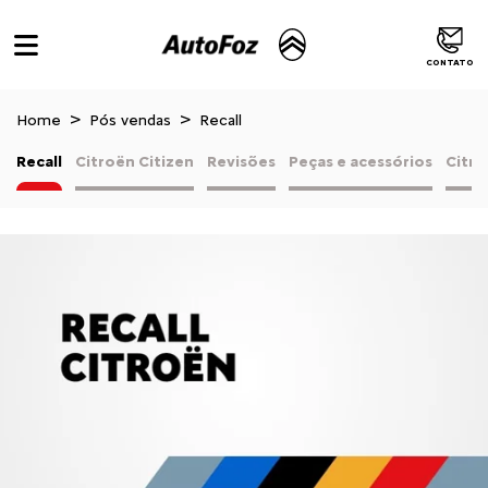
CONTATO
Home
Pós vendas
Recall
Recall
Citroën Citizen
Revisões
Peças e acessórios
Citro