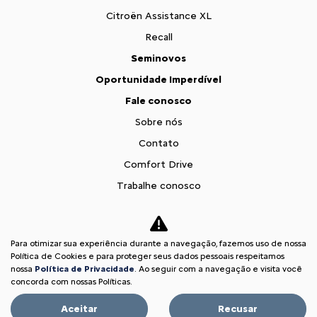
Citroën Assistance XL
Recall
Seminovos
Oportunidade Imperdível
Fale conosco
Sobre nós
Contato
Comfort Drive
Trabalhe conosco
Política de privacidade
XTR
Para otimizar sua experiência durante a navegação, fazemos uso de nossa
Comparativo
Política de Cookies e para proteger seus dados pessoais respeitamos
nossa
Política de Privacidade
. Ao seguir com a navegação e visita você
Desacelere. Seu bem maior é a vida.
concorda com nossas Políticas.
Aceitar
Recusar
Desenvolvido pela DEALERSPACE ® Direitos Reservados.