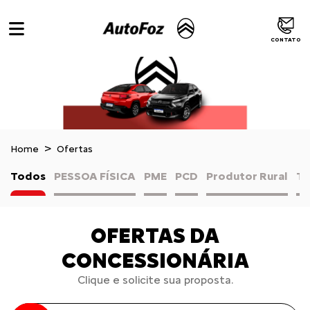
CONTATO
Home
Ofertas
Todos
PESSOA FÍSICA
PME
PCD
Produtor Rural
TA
OFERTAS DA
CONCESSIONÁRIA
Clique e solicite sua proposta.