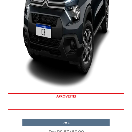
APROVEITE!
PME
De: R$ 87.450,00