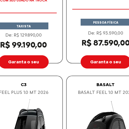
ALOR ANUNCIADO JÁ CONTEMPLA
AS ISENÇÕES DE IPI E ICMS
PESSOA FÍSICA
TAXISTA
De: R$ 93.590,00
De: R$ 129.890,00
R$ 87.590,0
R$ 99.190,00
Garanta o seu
Garanta o seu
C3
BASALT
FEEL PLUS 1.0 MT 2026
BASALT FEEL 1.0 MT 20