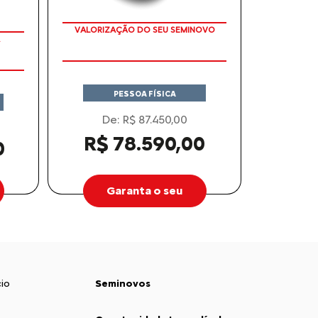
APROVEITE!
PESSOA FÍSICA
De: R$ 87.450,00
R$ 78.590,00
0
Garanta o seu
io
Seminovos