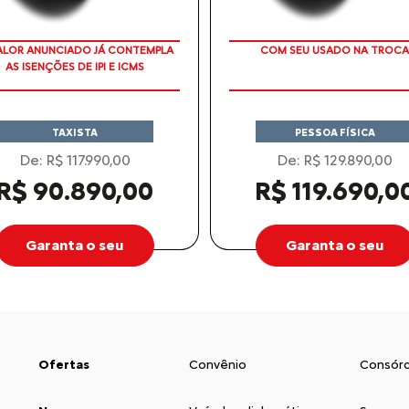
APROVEITE!
APROVEITE!
TAXISTA
PESSOA FÍSICA
De: R$ 117.990,00
De: R$ 129.890,00
R$ 90.890,00
R$ 119.690,0
Garanta o seu
Garanta o seu
Ofertas
Convênio
Consórc