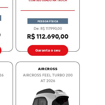
APROVEITE!
PESSOA FÍSICA
De: R$ 117.990,00
0
R$ 112.690,00
Garanta o seu
AIRCROSS
26
AIRCROSS FEEL TURBO 200
AT 2026