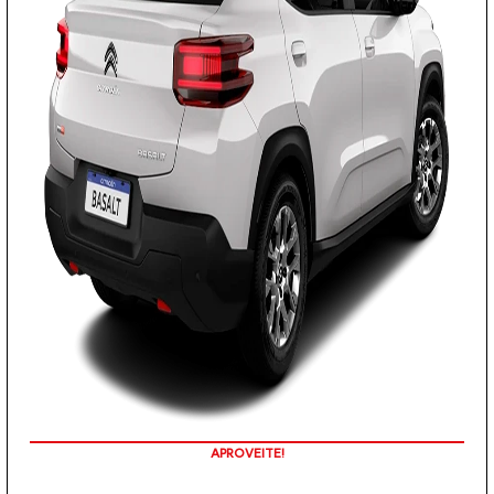
O VALOR ANUNCIADO JÁ CONTEMPLA AS ISENÇÕES DE IPI E ICMS