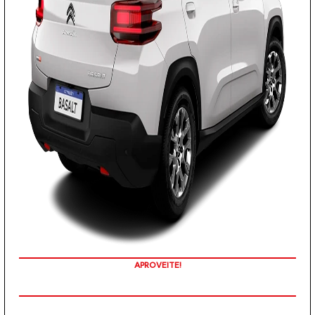
O VALOR ANUNCIADO JÁ CONTEMPLA AS ISENÇÕES DE IPI E ICMS