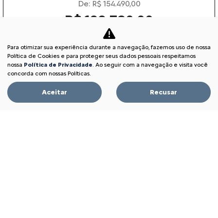
De: R$ 154.490,00
R$ 128.790,00
Para otimizar sua experiência durante a navegação, fazemos uso de nossa
Garanta o seu
Política de Cookies e para proteger seus dados pessoais respeitamos
nossa
Política de Privacidade
. Ao seguir com a navegação e visita você
concorda com nossas Políticas.
BASALT
Aceitar
Recusar
BASALT FEEL 1.0 MT 2026