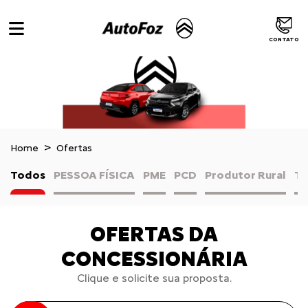
CONTATO
Home
Ofertas
Todos
PESSOA FÍSICA
PME
PCD
Produtor Rural
TA
OFERTAS DA
CONCESSIONÁRIA
Clique e solicite sua proposta.