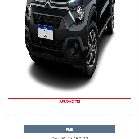
APROVEITE!
PME
De: R$ 87.450,00