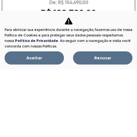
De: R$ 154.490,00
R$ 128.790,00
Para otimizar sua experiência durante a navegação, fazemos uso de nossa
Garanta o seu
Política de Cookies e para proteger seus dados pessoais respeitamos
nossa
Política de Privacidade
. Ao seguir com a navegação e visita você
concorda com nossas Políticas.
BASALT
Aceitar
Recusar
BASALT FEEL 1.0 MT 2026