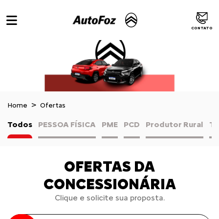
CONTATO
Home
Ofertas
Todos
PESSOA FÍSICA
PME
PCD
Produtor Rural
TA
OFERTAS DA
CONCESSIONÁRIA
Clique e solicite sua proposta.