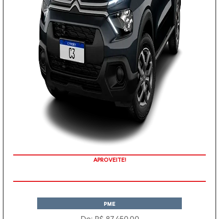
APROVEITE!
PME
De: R$ 87.450,00